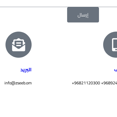
إرسال
ف
البريد
info@zseeb.om
+
+ 96821120300
96892