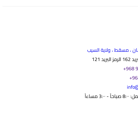
ن ، مسقط ، ولاية السيب
بريد 121
info
3:٠٠ مساءاً