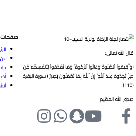
صفحات
الرئ
قال الله تعالى:
عن 
(وَأَقِيمُواْ ٱلصَّلَوٰةَ وَءَاتُواْ ٱلزَّكَوٰةَ ۚ وَمَا تُقَدِّمُواْ لِأَنفُسِكُم مِّنْ
برام
خَيْرٍۢ تَجِدُوهُ عِندَ ٱللَّهِ ۗ إِنَّ ٱللَّهَ بِمَا تَعْمَلُونَ بَصِيرٌ ) سورة البقرة
أخبا
(110)
أنش
صدق الله العظيم