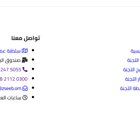
تواصل معنا
يسية
سلطنة عما
اللجنة
صندوق البريد 162 الرمز ال
ج اللجنة
5055 9247 968+
ر اللجنة
0300 2112 968+
طة اللجنة
@zseeb.om
ساعات العمل: 8:٠٠ صباحاً - 